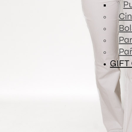
Pu
Cin
Bol
Par
Pa
GIFT