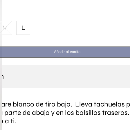
M
L
Añadir al carrito
ón
lare blanco de tiro bajo. Lleva tachuelas 
 parte de abajo y en los bolsillos traseros.
 a ti.