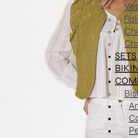
Ves
Fa
Ch
Ch
SETS
BIKI
COM
Bis
An
Co
P