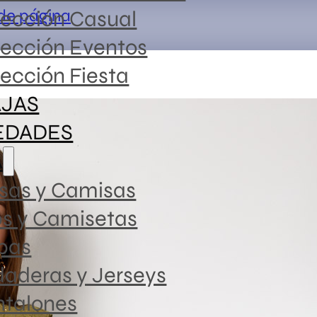
 de página
lección Casual
lección Eventos
ección Fiesta
JAS
EDADES
Pantal
A
sas y Camisas
12,99
€
-
1
ps y Camisetas
Rango
pas
de
aderas y Jerseys
Pantalón fla
precios:
ntalones
desde
SKU: