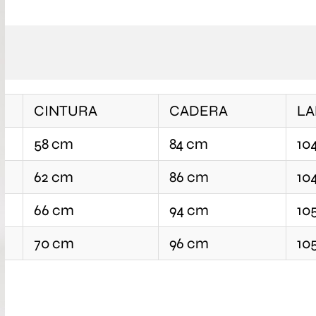
CINTURA
CADERA
L
58 cm
84 cm
10
62 cm
86 cm
10
66 cm
94 cm
10
70 cm
96 cm
10