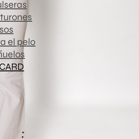
lseras
turones
Medidas
sos
a el pelo
TALLA
ñuelos
XS
 CARD
S
M
L