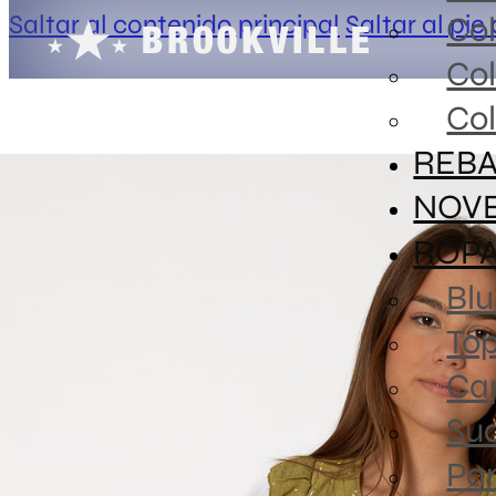
Saltar al contenido principal
Saltar al pie
Co
Co
Col
REBA
NOV
ROP
Blu
To
Ca
Sud
Pa