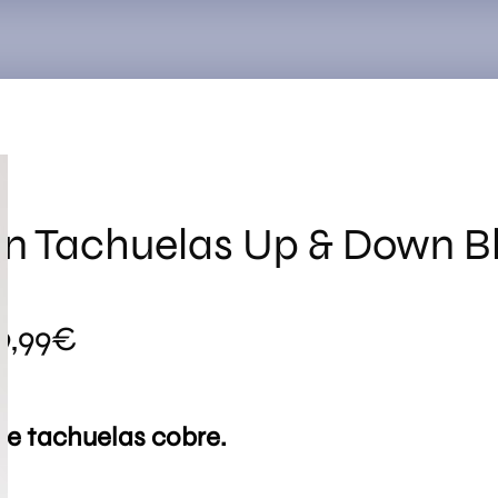
Search
for:
ón Tachuelas Up & Down B
9,99
€
re tachuelas cobre.