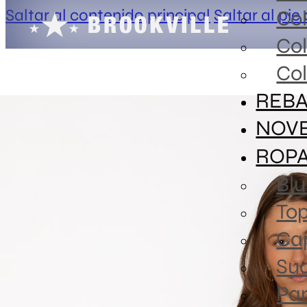
Saltar al contenido principal
Saltar al pie
Co
Co
Col
REBA
NOV
ROP
Blu
To
Ca
Sud
Pa