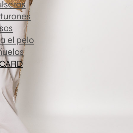
lseras
Es un pant
combinado 
turones
sos
a el pelo
Medidas
ñuelos
 CARD
TALLA
XS
S
M
L