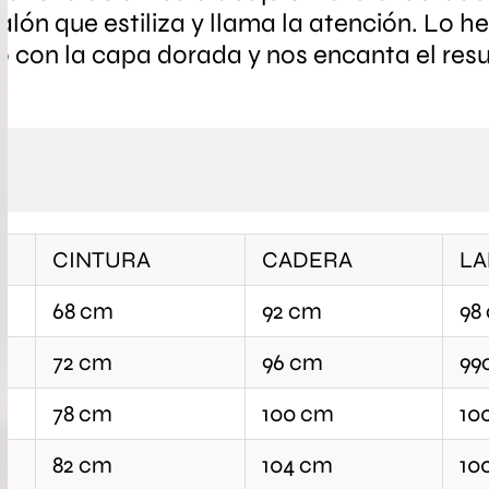
alón que estiliza y llama la atención. Lo 
con la capa dorada y nos encanta el resu
CINTURA
CADERA
L
68 cm
92 cm
98
72 cm
96 cm
99
78 cm
100 cm
10
82 cm
104 cm
10