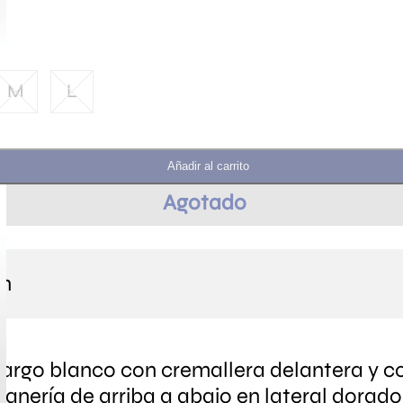
M
L
Añadir al carrito
Agotado
ón
argo blanco con cremallera delantera y co
nería de arriba a abajo en lateral dorado