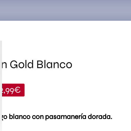
Search
for:
ón Gold Blanco
12,99
€
rgo blanco con pasamanería dorada.