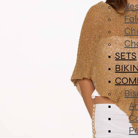
Ves
Fa
Ch
Ch
SETS
BIKI
COM
Bis
An
Co
P