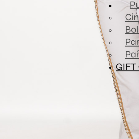
Pu
Cin
Bol
Par
Pa
GIFT