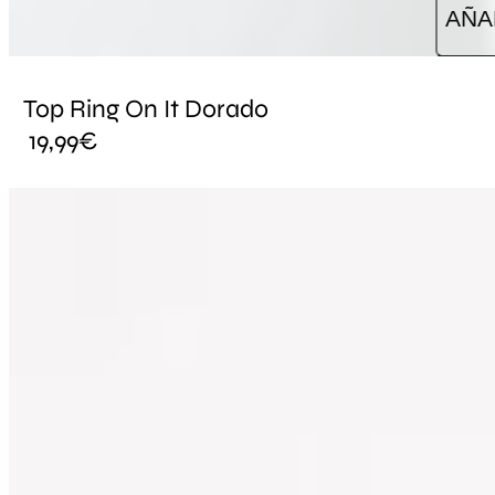
AÑA
Top Ring On It Dorado
19,99
€