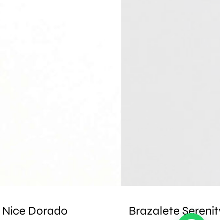
 Nice Dorado
Brazalete Sereni