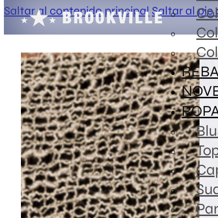
Saltar al contenido principal
Saltar al pie
Co
Co
Col
REBA
NOV
ROP
Blu
To
Ca
Sud
Pa