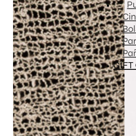
Pu
Cin
Bol
Par
Pa
GIFT