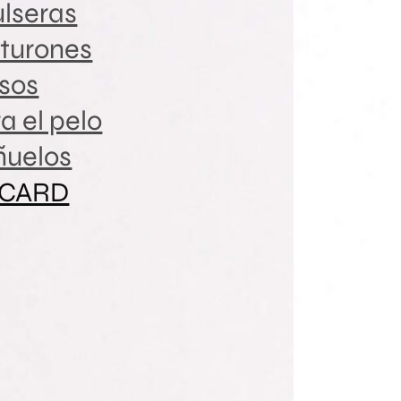
lseras
turones
sos
a el pelo
ñuelos
 CARD