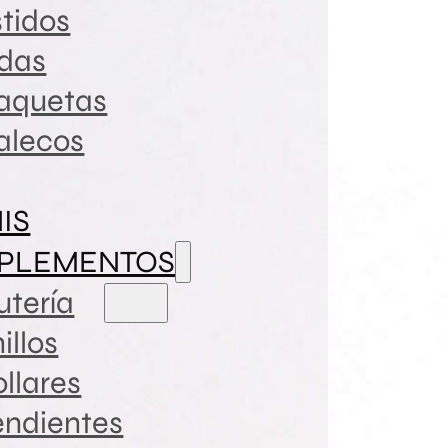
tidos
ldas
aquetas
alecos
NIS
PLEMENTOS
utería
illos
llares
endientes