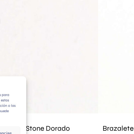
s para
 estas
ción o las
 puede
ÑADIR AL CARRITO
azalete Stone Dorado
Brazalete
rencias