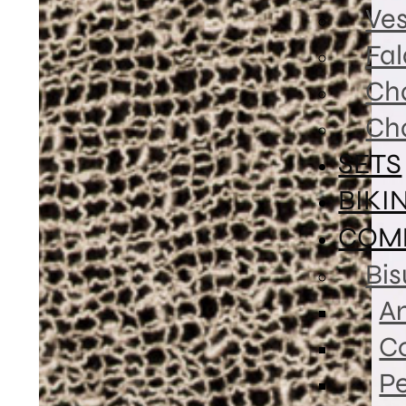
Ves
Fa
Ch
Ch
SETS
BIKI
COM
Bis
An
Co
P