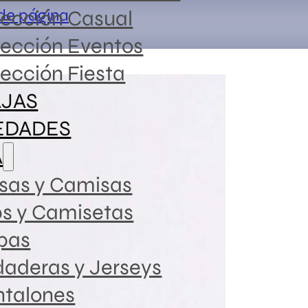
 de página
lección Casual
lección Eventos
ección Fiesta
JAS
EDADES
A
sas y Camisas
ps y Camisetas
pas
aderas y Jerseys
ntalones