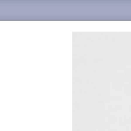
Search
for: