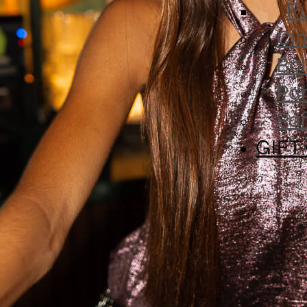
Pu
Cin
Bol
Par
Pa
GIFT