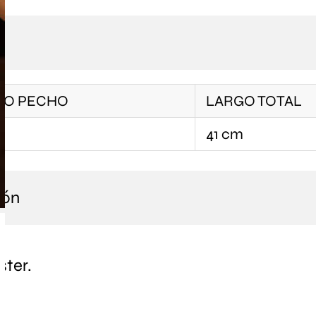
O PECHO
LARGO TOTAL
41 cm
ión
ster.