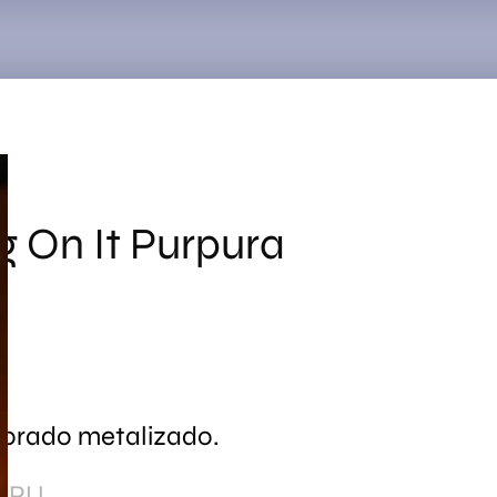
Search
for:
g On It Purpura
morado metalizado.
2-PU