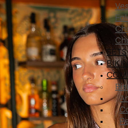
Ves
Fa
Ch
Ch
SETS
BIKI
COM
Bis
An
Co
P