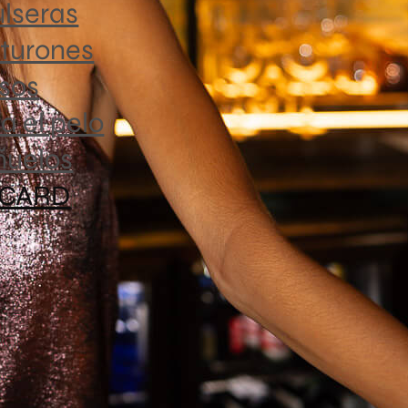
Está confe
lseras
aunque apa
turones
caída suav
sos
ser la opc
elevar un 
a el pelo
ñuelos
💛 Escote 
💛 Acabad
 CARD
💛 Corte r
💛 Tejido 
💛 Ideal p
elegantes
Una prenda
elegancia 