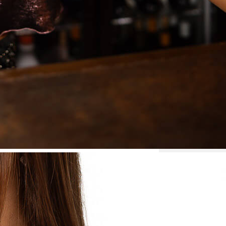
Medidas
CONTORN
86 cm
Composic
100% polié