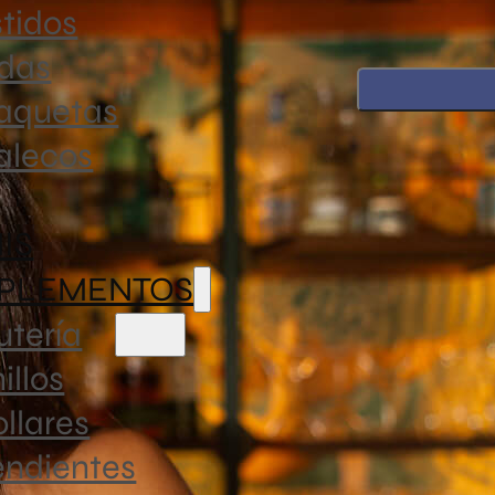
tidos
Talla Única
ldas
Top
aquetas
Ring
On
alecos
It
Descripci
Purpura
NIS
cantidad
PLEMENTOS
✨
Top halt
utería
Un diseño 
illos
cualquier 
halter anu
llares
se ata en 
endientes