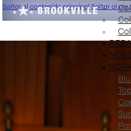
Saltar al contenido principal
Saltar al pie
Co
Co
Col
REBA
NOV
ROP
Blu
To
Ca
Sud
Pa