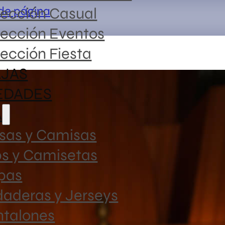
 de página
lección Casual
lección Eventos
ección Fiesta
JAS
EDADES
Top Rin
A
sas y Camisas
19,99
€
ps y Camisetas
pas
aderas y Jerseys
Top halter 
ntalones
SKU:
BT628