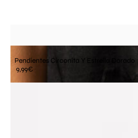
Pendientes Circonita Y Estrella Dorado
9,99
€