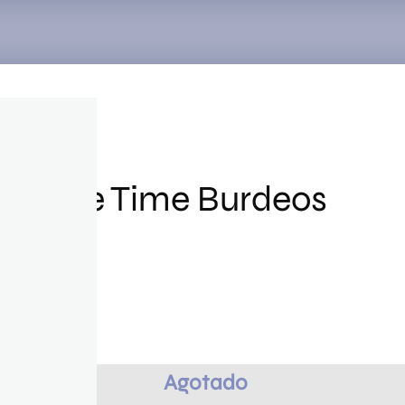
Search
for:
 All The Time Burdeos
7399013
Agotado