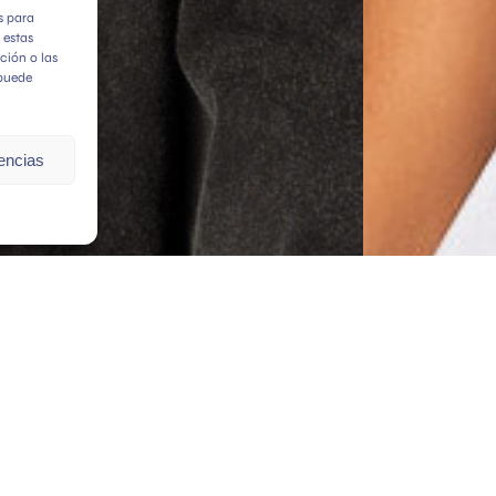
s para
 estas
ción o las
 puede
rencias