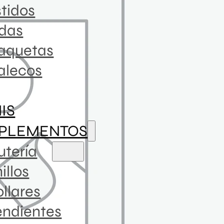
tidos
ldas
aquetas
alecos
NIS
PLEMENTOS
utería
illos
llares
endientes