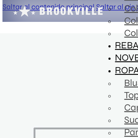
Saltar al contenido principal
Saltar al pie
Co
Co
Col
REBA
NOV
ROP
Blu
To
Ca
Sud
Pa