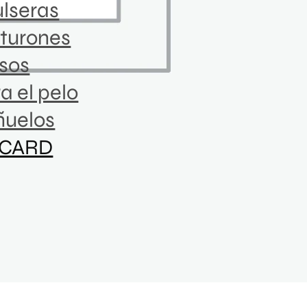
lseras
turones
sos
a el pelo
ñuelos
 CARD