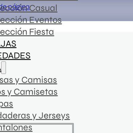
 de página
lección Casual
lección Eventos
ección Fiesta
JAS
EDADES
Vestido
A
sas y Camisas
36,99
€
ps y Camisetas
pas
SKU:
063250
aderas y Jerseys
ntalones