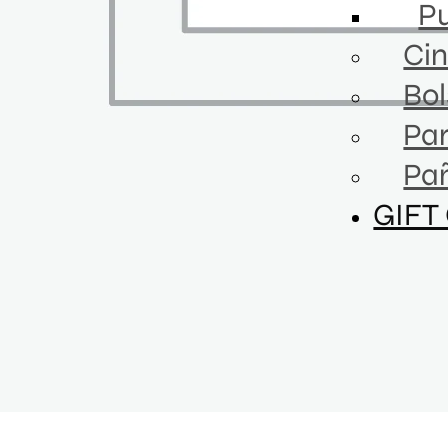
Pu
Cin
Bol
Par
Pa
GIFT