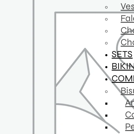
Ves
Fa
Ch
Ch
SETS
BIKI
COM
Bis
An
Co
P