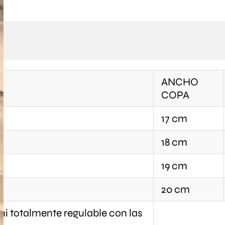
ANCHO
COPA
17 cm
18 cm
19 cm
20 cm
ini totalmente regulable con las