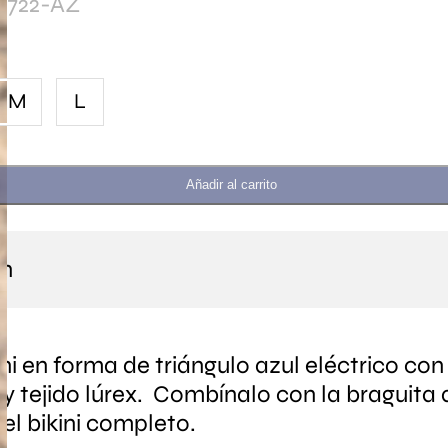
1722-AZ
M
L
Añadir al carrito
ón
ini en forma de triángulo azul eléctrico co
 y tejido lúrex. Combínalo con la braguita
 el bikini completo.