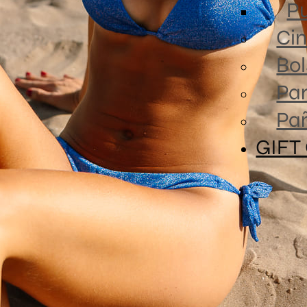
Pu
Cin
Bol
Par
Pa
GIFT