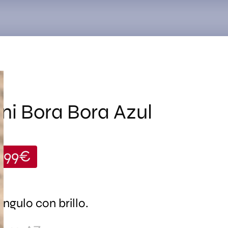
Search
for:
ini Bora Bora Azul
,99
€
iángulo con brillo.