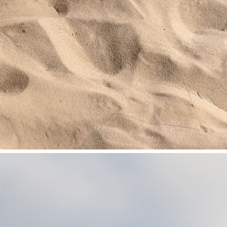
lazadas.
Composic
88% poliés