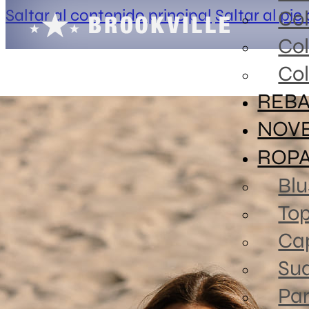
Saltar al contenido principal
Saltar al pie
Co
Co
Col
REBA
NOV
ROP
Blu
To
Ca
Sud
Pa