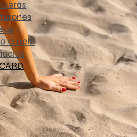
lseras
turones
Medidas
sos
a el pelo
ñuelos
TALLA
 CARD
XS
S
M
L
*Es un bik