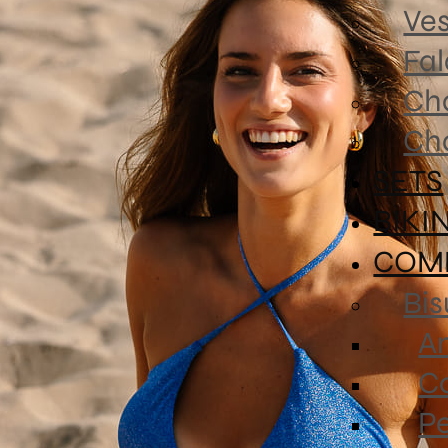
Ves
Fa
Ch
Ch
SETS
BIKI
COM
Bis
An
Co
P