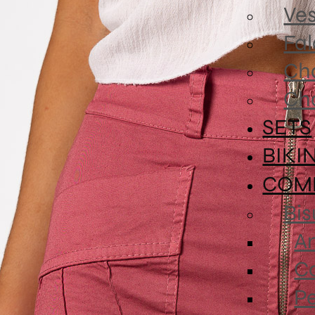
Ves
Fa
Ch
Ch
SETS
BIKI
COM
Bis
An
Co
P