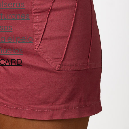
combinable
lseras
bolsillos 
turones
toque único
sos
dejan juga
a el pelo
ñuelos
 CARD