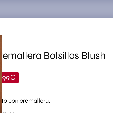
Search
for:
remallera Bolsillos Blush
9,99
€
rto con cremallera.