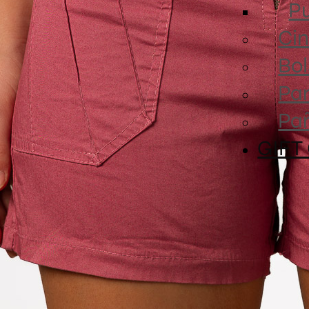
Pu
Cin
Bol
Par
Pa
GIFT