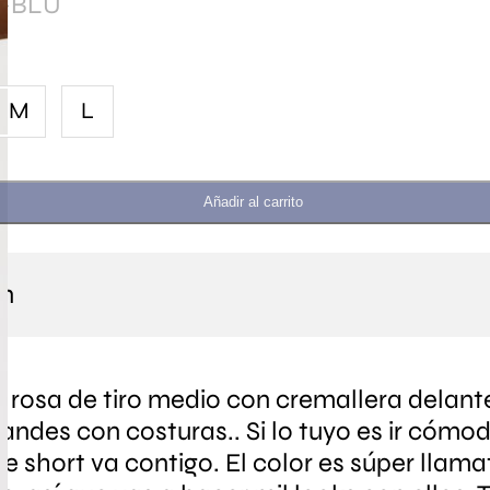
8-BLU
M
L
Añadir al carrito
ón
r rosa de tiro medio con cremallera delant
grandes con costuras.. Si lo tuyo es ir cómo
te short va contigo. El color es súper llama