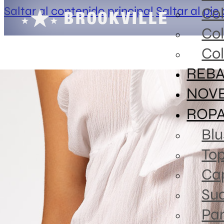
Saltar al contenido principal
Saltar al pie
Co
Co
Col
REBA
NOV
ROP
Blu
To
Ca
Sud
Pa