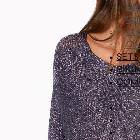
Ves
Fa
Ch
Ch
SETS
BIKI
COM
Bis
An
Co
P