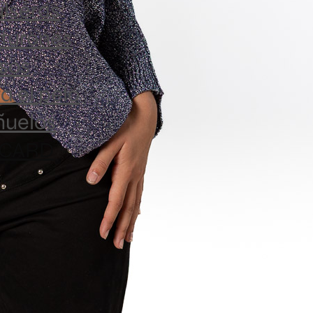
lseras
turones
Medidas
sos
a el pelo
Talla
ñuelos
Única
 CARD