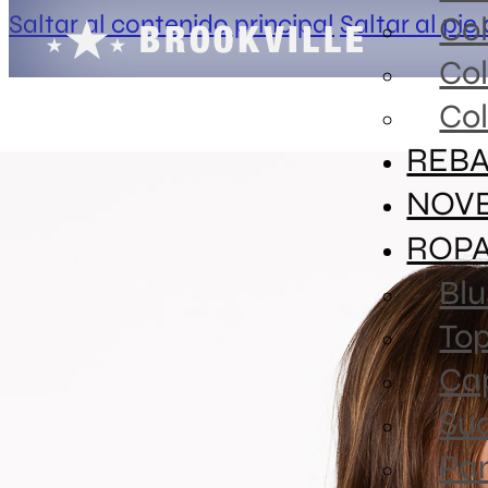
Saltar al contenido principal
Saltar al pie
Co
Co
Col
REBA
NOV
ROP
Blu
To
Ca
Sud
Pa