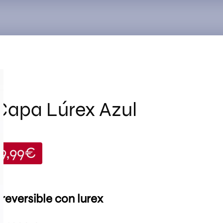
Search
for:
Capa Lúrex Azul
19,99
€
reversible con lurex