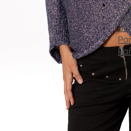
Pu
Cin
Bol
Par
Pa
GIFT