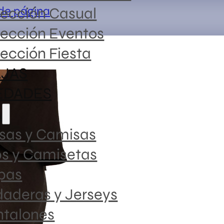
 de página
lección Casual
lección Eventos
ección Fiesta
JAS
EDADES
Falda S
A
sas y Camisas
27,99
€
ps y Camisetas
pas
aderas y Jerseys
Falda midi d
ntalones
SKU:
B9137