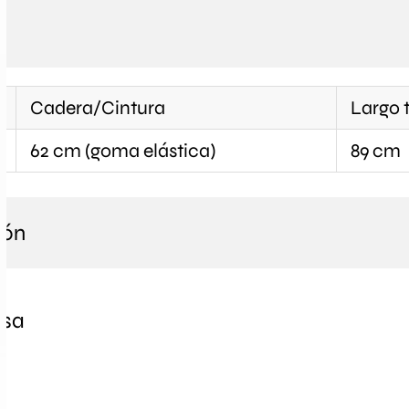
Cadera/Cintura
Largo t
62 cm (goma elástica)
89 cm
ión
osa