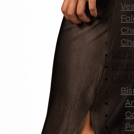
Ves
Fa
Ch
Ch
SETS
BIKI
COM
Bis
An
Co
P