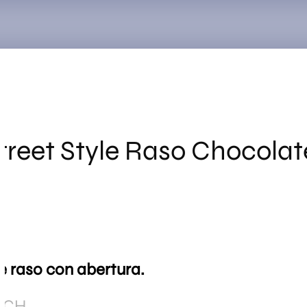
Search
for:
treet Style Raso Chocolat
e raso con abertura.
5-CH