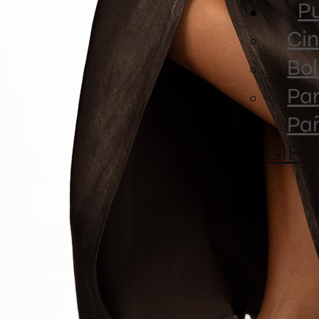
Pu
Cin
Bol
Par
Pa
GIFT