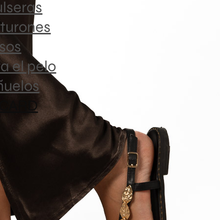
lseras
Medidas
turones
sos
Talla
a el pelo
Única
ñuelos
 CARD
Composic
100% visc