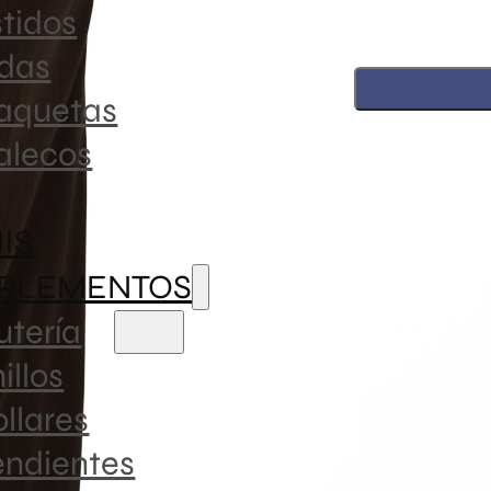
tidos
Talla Única
ldas
Falda
aquetas
Street
Style
alecos
Raso
Descripci
Chocolate
NIS
cantidad
PLEMENTOS
Falda midi
cadera. Es
utería
combinacio
illos
tener en t
casual o u
llares
endientes