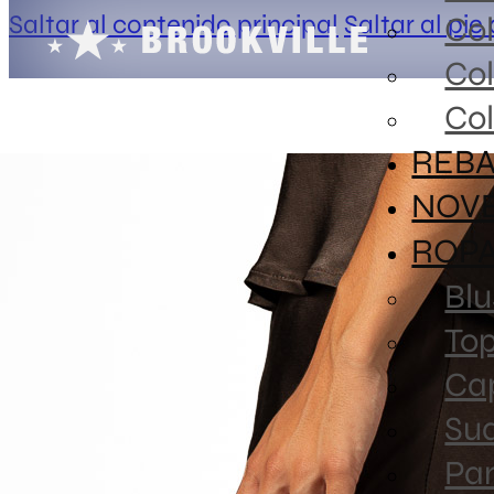
Saltar al contenido principal
Saltar al pie
Co
Co
Col
REBA
NOV
ROP
Blu
To
Ca
Sud
Pa