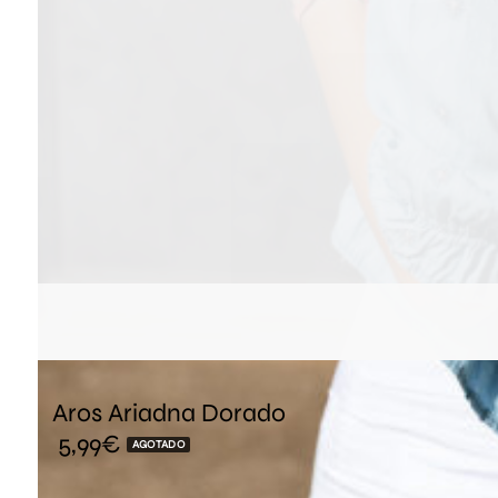
Aros Ariadna Dorado
5,99
€
AGOTADO